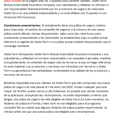
póliza completa
en la página web de Trupanion para obtener detalles. State Farm
Mutual Automobile Insurance Company, sus subsidiarias y afiliadas no ofrecen ni
son responsables financieramente por los productos de seguro de mascotas.
State Farm es una entidad independiente y no está afiliada con Trupanion ni con
American Pet Insurance.
Condiciones preexistentes:
Si actualmente tiene una póliza de seguro médico
para mascotas, el cambio de compañía de seguros o la compra de una nueva
póliza podría afectar ciertas disposiciones, tales como las coberturas para
condiciones preexistentes o los deducibles ya establecidos bajo su póliza actual.
Informe a su agente de State Farm si su póliza actual contiene disposiciones que le
convenga mantener.
State Farm (incluyendo State Farm Mutual Automobile Insurance Company y sus
subsidiarias y afiliadas) no se hace responsable y no respalda ni aprueba, implícita
ni explícitamente, el contenido de ningún sitio de terceros al que se haga referencia
en este material. Los productos y servicios son ofrecidos por terceros y State
Farm no garantiza la mercantabilidad, la idoneidad ni la calidad de los productos y
servicios de terceros.
Beneficio disponible para los clientes de State Farm que han comprado una nueva
póliza de seguro de vida desde el 1 de enero de 2022. Si bien cualquier persona
mayor de 18 años puede unirse a Life Enhanced, es posible que ciertas funciones
de la aplicación, incluyendo las recompensas, no estén disponibles a menos que
tengas una póliza de seguro de vida elegible de State Farm.En este momento, los
titulares de póliza en Florida y New York no son elegibles para el programa
completo.Ten en cuenta que algunos titulares de póliza pueden experimentar un
retraso antes de que una nueva póliza sea elegible para recompensas.