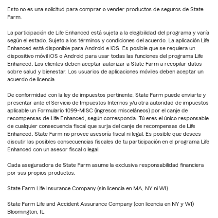
Esto no es una solicitud para comprar o vender productos de seguros de State
Farm.
La participación de Life Enhanced está sujeta a la elegibilidad del programa y varía
según el estado. Sujeto a los términos y condiciones del acuerdo. La aplicación Life
Enhanced está disponible para Android e iOS. Es posible que se requiera un
dispositivo móvil iOS o Android para usar todas las funciones del programa Life
Enhanced. Los clientes deben aceptar autorizar a State Farm a recopilar datos
sobre salud y bienestar. Los usuarios de aplicaciones móviles deben aceptar un
acuerdo de licencia.
De conformidad con la ley de impuestos pertinente, State Farm puede enviarte y
presentar ante el Servicio de Impuestos Internos y/u otra autoridad de impuestos
aplicable un Formulario 1099-MISC (ingresos misceláneos) por el canje de
recompensas de Life Enhanced, según corresponda. Tú eres el único responsable
de cualquier consecuencia fiscal que surja del canje de recompensas de Life
Enhanced. State Farm no provee asesoría fiscal ni legal. Es posible que desees
discutir las posibles consecuencias fiscales de tu participación en el programa Life
Enhanced con un asesor fiscal o legal.
Cada aseguradora de State Farm asume la exclusiva responsabilidad financiera
por sus propios productos.
State Farm Life Insurance Company (sin licencia en MA, NY ni WI)
State Farm Life and Accident Assurance Company (con licencia en NY y WI)
Bloomington, IL