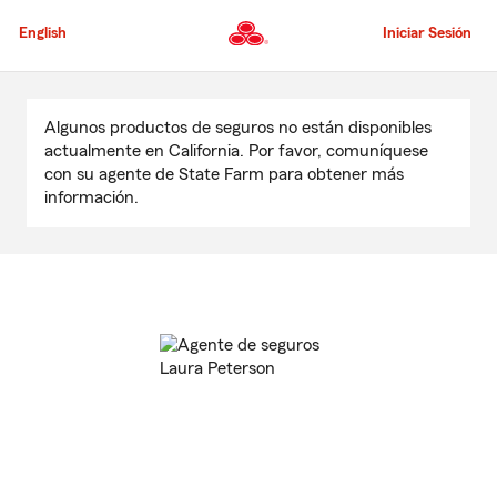
Pasar
al
English
Iniciar Sesión
contenido
principal
Comienzo
del
Algunos productos de seguros no están disponibles
contenido
actualmente en California. Por favor, comuníquese
principal
con su agente de State Farm para obtener más
información.