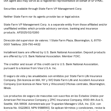
IAR agent also may serve as a registered representative on behalf of SFVPMC.
Securities available through State Farm VP Management Corp.
Neither State Farm nor its agents provide tax or legal advice.
State Farm VP Management Corp. is a separate entity from those affiliated and/or
unaffiliated entities which provide advisory services, banking and insurance
products. AP2025/02/0260
Dirección del supervisor de valores: 1 State Farm Plaza, Bloomington, IL 61710-
0001 Teléfono: 209-790-4432
Installment loans are offered by U.S. Bank National Association. Deposit products
are offered by U.S. Bank National Association. Member FDIC.
The creditor and issuer of this credit card is U.S. Bank National Association,
pursuant to a license from Visa U.S.A. Inc.
El seguro de vida y las anualidades son emitidos por State Farm Life Insurance
Company. (Sin licencia en MA, NY y WI) State Farm Life and Accident Assurance
Company (con licencia en New York y Wisconsin) Oficinas centrales, Bloomington,
Illinois.
Los productos de seguro de mascotas son suscritos en los Estados Unidos por
American Pet Insurance Company y ZPIC Insurance Company, 6100-4th Ave S,
Seattle, WA 98108. Administrado por Trupanion Managers USA, Inc. (CA: con
licencia No. 0G22803, NPN 9588590). Se aplican términos y condiciones, revise la