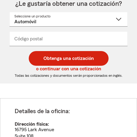
¿Le gustaría obtener una cotización?
Seleccione un producto
Seleccione
un
nombre
de
producto
del
Código postal
Ingresa
Ingresa
_____
menú
un
un
desplegable
código
código
postal
postal
Obtenga una cotización
de
de
5
5
o continuar con una cotización
dígitos
dígitos
Todas las cotizaciones y documentos serán proporcionados en inglés.
Detalles de la oficina:
Dirección física:
16795 Lark Avenue
Suite 108